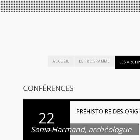
ACCUEIL
LE PROGRAMME
LES ARCHI
CONFÉRENCES
PRÉHISTOIRE DES ORIG
22
Sonia Harmand, archéologue
SEP 2026