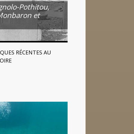
gnolo-Pothitou,
 Monbaron et
IQUES RÉCENTES AU
TOIRE